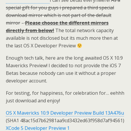
I can see betas everyhwere!
As a
special gift for you guys i prepared a third special
download mirror which is not part of the default
mirror
–
Please choose the different mirrors
directly from below!
The total network capacity
available is not disclosed but its much more then at
the last OS X Developer Preview
Enough tech talk, here are the long awaited OS X 10.9
Mavericks Preview! I decided to not provide the iOS 7
Betas because nobody can use it without a proper
developer account.
For testing, for happiness, for celebration for… eehhh
just download and enjoy!
OS X Mavericks 10.9 Developer Preview Build 13A476u
(SHA1 48ac15d7b62981aa9cd3432ed63f958d7af94561)
XCode 5 Developer Preview 1