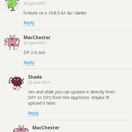
20. June 2013
hi leute os x 10.8.5 ist da ! danke
Reply
MacChester
25. June 2013
DP 2 is out.
Reply
Shade
25. June 2013
Yes and afaik you can update it directly from
DP1 to DP2 from the AppStore. Maybe i’ll
upload it later.
Reply
MacChester