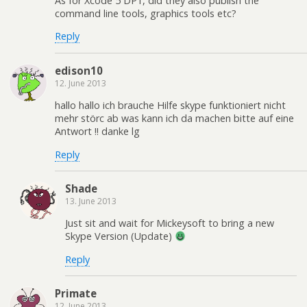
As for Xcode 5 DP1, did they also publish the
command line tools, graphics tools etc?
Reply
edison10
12. June 2013
hallo hallo ich brauche Hilfe skype funktioniert nicht
mehr störc ab was kann ich da machen bitte auf eine
Antwort !! danke lg
Reply
Shade
13. June 2013
Just sit and wait for Mickeysoft to bring a new
Skype Version (Update)
Reply
Primate
12. June 2013