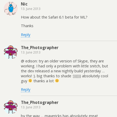
Nic
13. June 2013
How about the Safari 6.1 beta for ML?
Thanks
Reply
The_Photographer
13. June 2013
@ edison: try an older version of Skype, they are
working. I had only a problem with little snitch, but
the dev released a new nightly build yesterday …
works! :). big thanks to shade :)))))) absolutely cool
guy
thanks a lot
Reply
The_Photographer
13. June 2013
by the way … mavericks has absolutely great