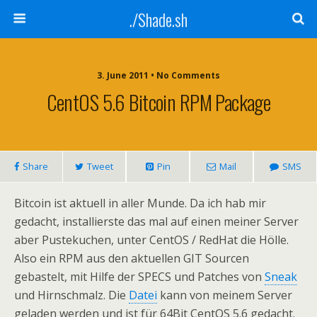
./Shade.sh
3. June 2011 • No Comments
CentOS 5.6 Bitcoin RPM Package
Share
Tweet
Pin
Mail
SMS
Bitcoin ist aktuell in aller Munde. Da ich hab mir
gedacht, installierste das mal auf einen meiner Server
aber Pustekuchen, unter CentOS / RedHat die Hölle.
Also ein RPM aus den aktuellen GIT Sourcen
gebastelt, mit Hilfe der SPECS und Patches von
Sneak
und Hirnschmalz. Die
Datei
kann von meinem Server
geladen werden und ist für 64Bit CentOS 5.6 gedacht.