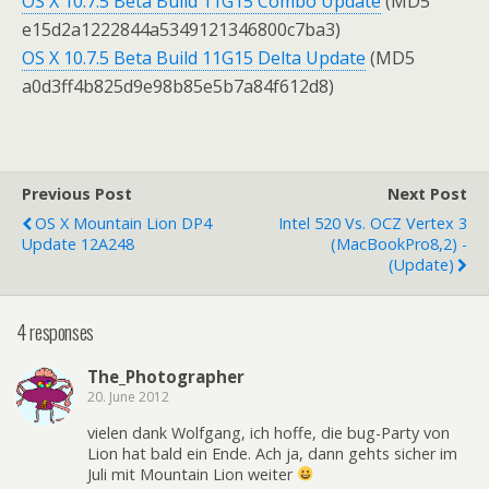
OS X 10.7.5 Beta Build 11G15 Combo Update
(MD5
e15d2a1222844a5349121346800c7ba3)
OS X 10.7.5 Beta Build 11G15 Delta Update
(MD5
a0d3ff4b825d9e98b85e5b7a84f612d8)
Previous Post
Next Post
OS X Mountain Lion DP4
Intel 520 Vs. OCZ Vertex 3
Update 12A248
(MacBookPro8,2) -
(Update)
4 responses
The_Photographer
20. June 2012
vielen dank Wolfgang, ich hoffe, die bug-Party von
Lion hat bald ein Ende. Ach ja, dann gehts sicher im
Juli mit Mountain Lion weiter