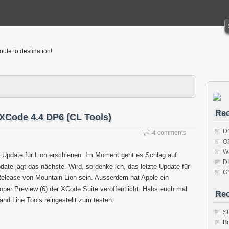
oute to destination!
Rec
 XCode 4.4 DP6 (CL Tools)
D
4 comments
O
W
 Update für Lion erschienen. Im Moment geht es Schlag auf
D
date jagt das nächste. Wird, so denke ich, das letzte Update für
G
elease von Mountain Lion sein. Ausserdem hat Apple ein
oper Preview (6) der XCode Suite veröffentlicht. Habs euch mal
Re
d Line Tools reingestellt zum testen.
S
B