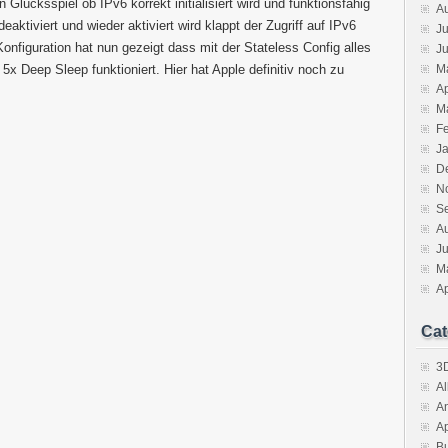
Glücksspiel ob IPv6 korrekt initialisiert wird und funktionsfähig
A
aktiviert und wieder aktiviert wird klappt der Zugriff auf IPv6
Ju
onfiguration hat nun gezeigt dass mit der Stateless Config alles
J
x Deep Sleep funktioniert. Hier hat Apple definitiv noch zu
M
Ap
M
F
J
D
N
S
A
J
M
Ap
Cat
3D
A
A
A
B