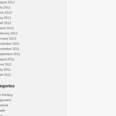
ugust 2012
ly 2012
une 2012
ay 2012
ril 2012
arch 2012
ebruary 2012
anuary 2012
ecember 2011
ovember 2011
eptember 2011
ugust 2011
une 2011
ay 2011
ril 2011
egories
 Printing
llgemein
ndroid
pple
ug