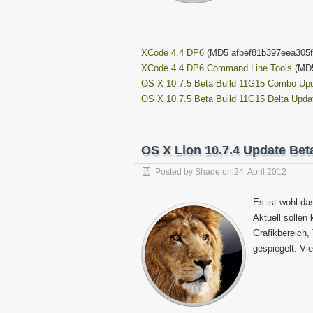
XCode 4.4 DP6
(MD5 afbef81b397eea305f
XCode 4.4 DP6 Command Line Tools
(MD5
OS X 10.7.5 Beta Build 11G15 Combo Up
OS X 10.7.5 Beta Build 11G15 Delta Upda
OS X Lion 10.7.4 Update Bet
Posted by
Shade
on
24. April 2012
Es ist wohl da
Aktuell sollen
Grafikbereich,
gespiegelt. Vi