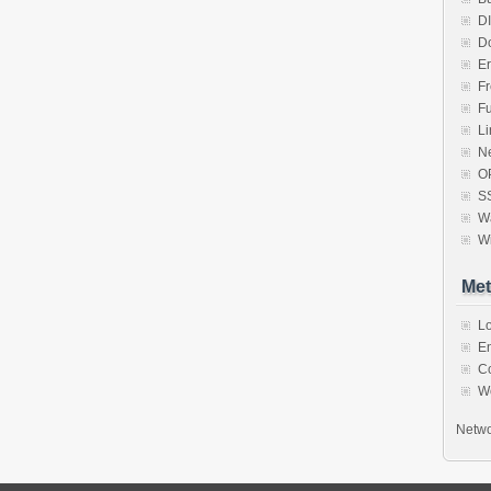
D
D
Er
F
F
Li
N
O
S
Wa
W
Met
Lo
En
C
W
Netwo