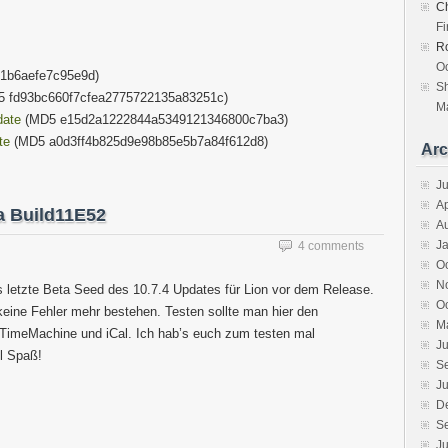
Ch
F
R
Oc
1b6aefe7c95e9d)
S
 fd93bc660f7cfea2775722135a83251c)
Ma
date
(MD5 e15d2a1222844a5349121346800c7ba3)
te
(MD5 a0d3ff4b825d9e98b85e5b7a84f612d8)
Arc
J
Ap
a Build11E52
A
J
4 comments
O
N
s letzte Beta Seed des 10.7.4 Updates für Lion vor dem Release.
O
 keine Fehler mehr bestehen. Testen sollte man hier den
M
 TimeMachine und iCal. Ich hab’s euch zum testen mal
Ju
el Spaß!
S
Ju
D
S
Ju