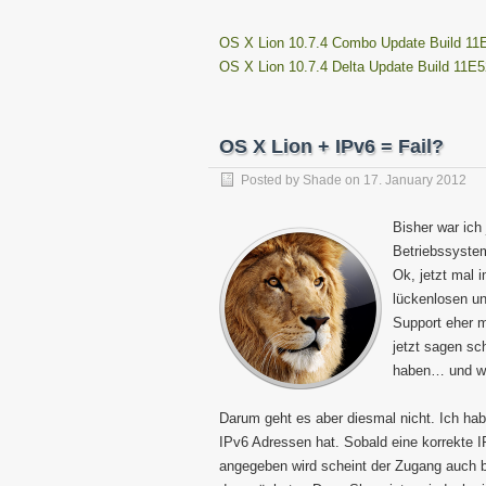
OS X Lion 10.7.4 Combo Update Build 11
OS X Lion 10.7.4 Delta Update Build 11E5
OS X Lion + IPv6 = Fail?
Posted by
Shade
on
17. January 2012
Bisher war ich
Betriebssyst
Ok, jetzt mal 
lückenlosen un
Support eher m
jetzt sagen s
haben… und we
Darum geht es aber diesmal nicht. Ich ha
IPv6 Adressen hat. Sobald eine korrekte 
angegeben wird scheint der Zugang auch 