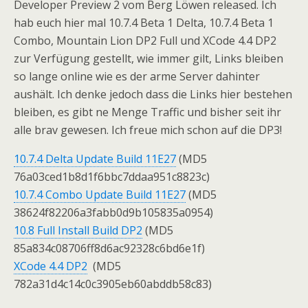
Developer Preview 2 vom Berg Löwen released. Ich
hab euch hier mal 10.7.4 Beta 1 Delta, 10.7.4 Beta 1
Combo, Mountain Lion DP2 Full und XCode 4.4 DP2
zur Verfügung gestellt, wie immer gilt, Links bleiben
so lange online wie es der arme Server dahinter
aushält. Ich denke jedoch dass die Links hier bestehen
bleiben, es gibt ne Menge Traffic und bisher seit ihr
alle brav gewesen. Ich freue mich schon auf die DP3!
10.7.4 Delta Update Build 11E27
(MD5
76a03ced1b8d1f6bbc7ddaa951c8823c)
10.7.4 Combo Update Build 11E27
(MD5
38624f82206a3fabb0d9b105835a0954)
10.8 Full Install Build DP2
(MD5
85a834c08706ff8d6ac92328c6bd6e1f)
XCode 4.4 DP2
(MD5
782a31d4c14c0c3905eb60abddb58c83)